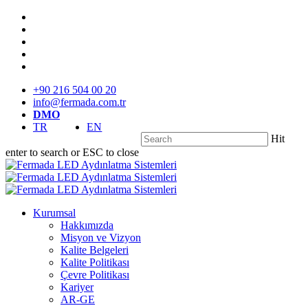
Skip
twitter
to
facebook
main
linkedin
content
youtube
instagram
+90 216 504 00 20
info@fermada.com.tr
DMO
TR
EN
Hit
enter to search or ESC to close
Close
Search
search
Menu
Kurumsal
Hakkımızda
Misyon ve Vizyon
Kalite Belgeleri
Kalite Politikası
Çevre Politikası
Kariyer
AR-GE