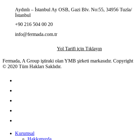
Aydınlı – İstanbul Ay OSB, Gazi Blv. No:55, 34956 Tuzla/
İstanbul
+90 216 504 00 20
info@fermada.com.tr
Yol Tarifi için Tıklayın
Fermada, A Group iştiraki olan YMB şirketi markasıdır. Copyright
© 2020 Tüm Hakları Saklıdır.
twitter
facebook
linkedin
youtube
instagram
Close
Kurumsal
Menu
Hakkımızda