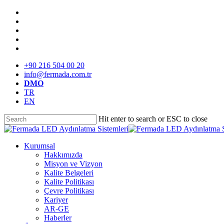
Skip
twitter
to
facebook
main
linkedin
content
youtube
instagram
+90 216 504 00 20
info@fermada.com.tr
DMO
TR
EN
Hit enter to search or ESC to close
Close
Search
search
Menu
Kurumsal
Hakkımızda
Misyon ve Vizyon
Kalite Belgeleri
Kalite Politikası
Çevre Politikası
Kariyer
AR-GE
Haberler