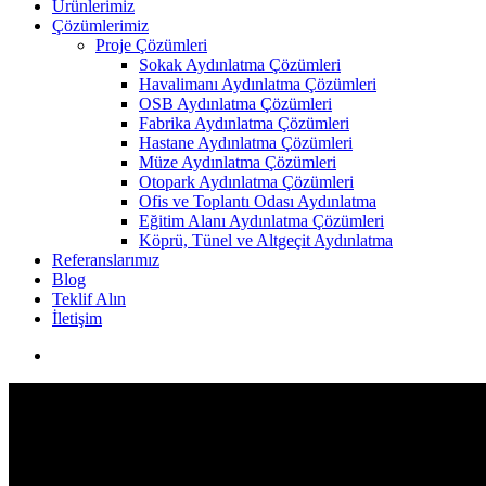
Ürünlerimiz
Çözümlerimiz
Proje Çözümleri
Sokak Aydınlatma Çözümleri
Havalimanı Aydınlatma Çözümleri
OSB Aydınlatma Çözümleri
Fabrika Aydınlatma Çözümleri
Hastane Aydınlatma Çözümleri
Müze Aydınlatma Çözümleri
Otopark Aydınlatma Çözümleri
Ofis ve Toplantı Odası Aydınlatma
Eğitim Alanı Aydınlatma Çözümleri
Köprü, Tünel ve Altgeçit Aydınlatma
Referanslarımız
Blog
Teklif Alın
İletişim
search